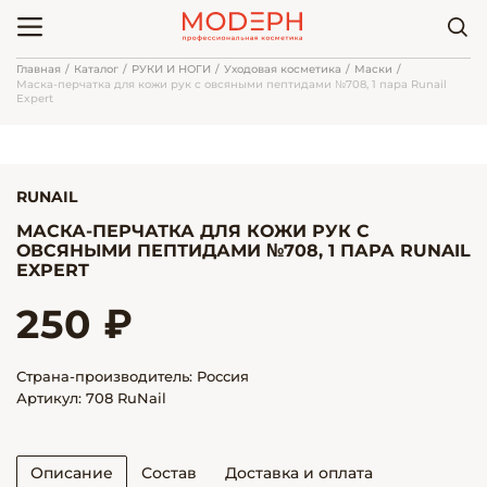
Главная
Каталог
РУКИ И НОГИ
Уходовая косметика
Маски
Маска-перчатка для кожи рук с овсяными пептидами №708, 1 пара Runail
Expert
RUNAIL
МАСКА-ПЕРЧАТКА ДЛЯ КОЖИ РУК С
ОВСЯНЫМИ ПЕПТИДАМИ №708, 1 ПАРА RUNAIL
EXPERT
250 ₽
Страна-производитель: Россия
Артикул: 708 RuNail
Описание
Состав
Доставка и оплата