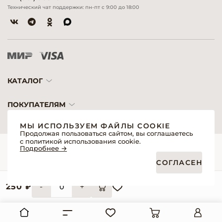
Технический чат поддержки: пн-пт с 9:00 до 18:00
КАТАЛОГ
ПОКУПАТЕЛЯМ
МЫ ИСПОЛЬЗУЕМ ФАЙЛЫ COOKIE
Продолжая пользоваться сайтом, вы соглашаетесь
с политикой использования cookie.
© 2026 «Модерн»— Косметика и оборудование для профессионалов
Подробнее →
Создание сайтов
Политика обработки персональных данных
СОГЛАСЕН
Пользовательское соглашение
Публичная оферта интернет-магазина для розничных покупателей
Публичная оферта интернет-магазина для профессиональных участников
рынка
250 ₽
-
+
Согласие на обработку персональных данных
Реквизиты