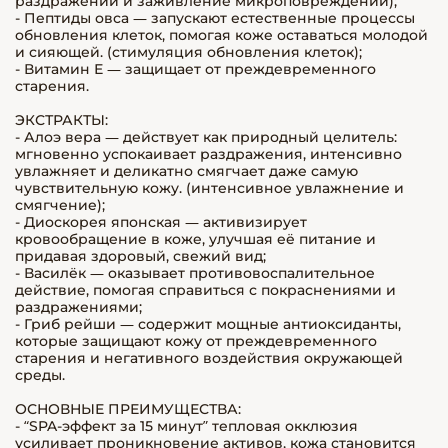
раздражений и заживление микроповреждений);
- Пептиды овса — запускают естественные процессы
обновления клеток, помогая коже оставаться молодой
и сияющей. (стимуляция обновления клеток);
- Витамин Е — защищает от преждевременного
старения.
ЭКСТРАКТЫ:
- Алоэ вера — действует как природный целитель:
мгновенно успокаивает раздражения, интенсивно
увлажняет и деликатно смягчает даже самую
чувствительную кожу. (интенсивное увлажнение и
смягчение);
- Диоскорея японская — активизирует
кровообращение в коже, улучшая её питание и
придавая здоровый, свежий вид;
- Василёк — оказывает противовоспалительное
действие, помогая справиться с покраснениями и
раздражениями;
- Гриб рейши — содержит мощные антиоксиданты,
которые защищают кожу от преждевременного
старения и негативного воздействия окружающей
среды.
ОСНОВНЫЕ ПРЕИМУЩЕСТВА:
- “SPA-эффект за 15 минут” тепловая окклюзия
усиливает проникновение активов, кожа становится