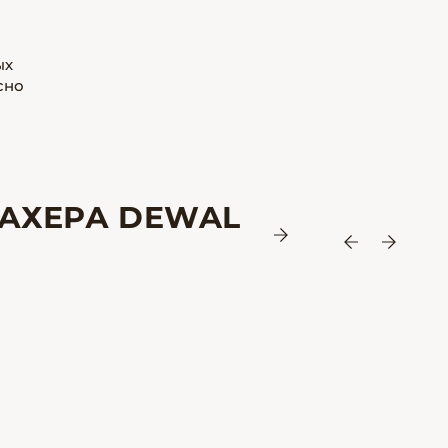
ых
сно
АХЕРА DEWAL