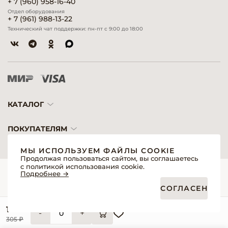
+ 7 (960) 958-16-40
Отдел оборудования
+ 7 (961) 988-13-22
Технический чат поддержки: пн-пт с 9:00 до 18:00
КАТАЛОГ
ПОКУПАТЕЛЯМ
МЫ ИСПОЛЬЗУЕМ ФАЙЛЫ COOKIE
Продолжая пользоваться сайтом, вы соглашаетесь
с политикой использования cookie.
© 2026 «Модерн»— Косметика и оборудование для профессионалов
Подробнее →
Создание сайтов
Политика обработки персональных данных
СОГЛАСЕН
Пользовательское соглашение
Публичная оферта интернет-магазина для розничных покупателей
Публичная оферта интернет-магазина для профессиональных участников
174 ₽
рынка
-
+
Согласие на обработку персональных данных
305 ₽
Реквизиты