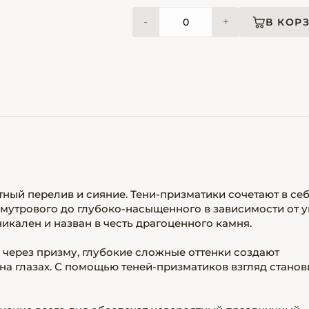
-
+
В КОР
тный перелив и сияние. Тени-призматики сочетают в се
амутрового до глубоко-насыщенного в зависимости от у
икален и назван в честь драгоценного камня.
 через призму, глубокие сложные оттенки создают
на глазах. С помощью теней-призматиков взгляд станов