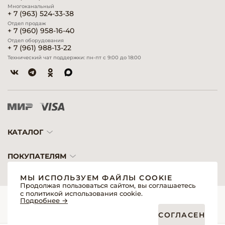
Многоканальный
+ 7 (963) 524-33-38
Отдел продаж
+ 7 (960) 958-16-40
Отдел оборудования
+ 7 (961) 988-13-22
Технический чат поддержки: пн-пт с 9:00 до 18:00
КАТАЛОГ
ПОКУПАТЕЛЯМ
МЫ ИСПОЛЬЗУЕМ ФАЙЛЫ COOKIE
Продолжая пользоваться сайтом, вы соглашаетесь
с политикой использования cookie.
© 2026 «Модерн»— Косметика и оборудование для профессионалов
Подробнее →
Создание сайтов
Политика обработки персональных данных
СОГЛАСЕН
Пользовательское соглашение
Публичная оферта интернет-магазина для розничных покупателей