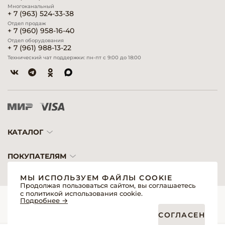
Многоканальный
+ 7 (963) 524-33-38
Отдел продаж
+ 7 (960) 958-16-40
Отдел оборудования
+ 7 (961) 988-13-22
Технический чат поддержки: пн-пт с 9:00 до 18:00
КАТАЛОГ
ПОКУПАТЕЛЯМ
МЫ ИСПОЛЬЗУЕМ ФАЙЛЫ COOKIE
Продолжая пользоваться сайтом, вы соглашаетесь
с политикой использования cookie.
© 2026 «Модерн»— Косметика и оборудование для профессионалов
Подробнее →
Создание сайтов
Политика обработки персональных данных
СОГЛАСЕН
Пользовательское соглашение
Публичная оферта интернет-магазина для розничных покупателей