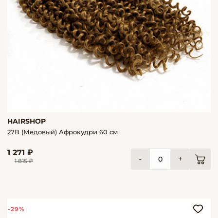
HAIRSHOP
27В (Медовый) Афрокудри 60 см
1 271 ₽
-
+
1 815 ₽
-29%