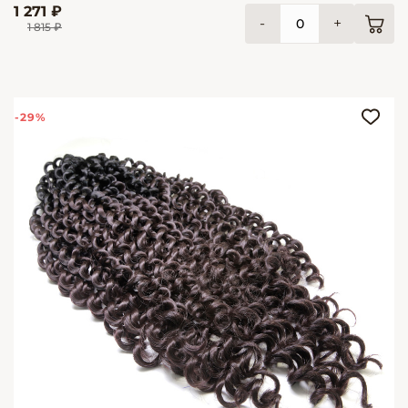
1 271 ₽
-
+
1 815 ₽
-29%