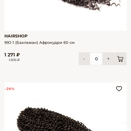
HAIRSHOP
99J-1 (Баклажан) Афрокудри 60 см
1 271 ₽
-
+
1 815 ₽
-29%