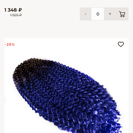
1 348 ₽
-
+
1 925 ₽
-29%