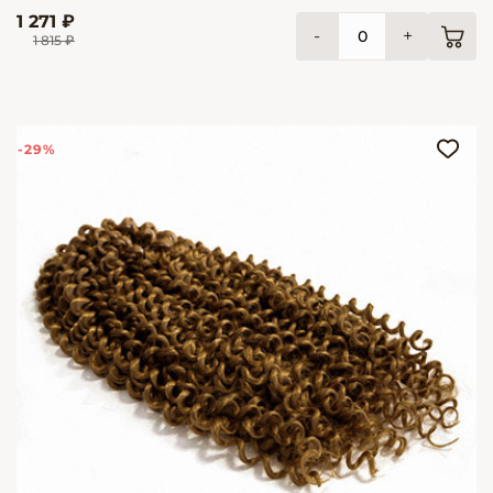
1 271 ₽
-
+
1 815 ₽
-29%