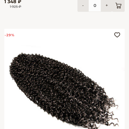
1 348 ₽
-
+
1 925 ₽
-29%