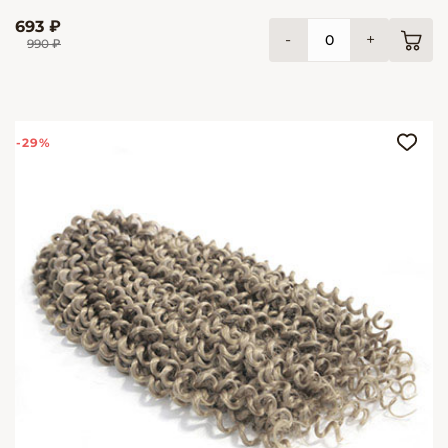
693 ₽
-
+
990 ₽
-29%