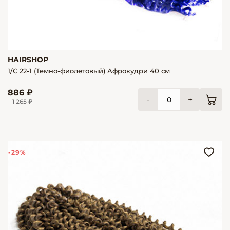
HAIRSHOP
1/С 22-1 (Темно-фиолетовый) Афрокудри 40 см
886 ₽
-
+
1 265 ₽
-29%