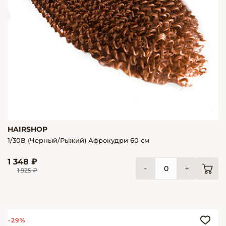
HAIRSHOP
1/30В (Черный/Рыжий) Афрокудри 60 см
1 348 ₽
-
+
1 925 ₽
-29%