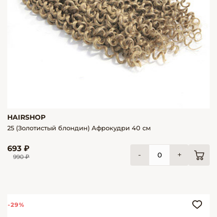
HAIRSHOP
25 (Золотистый блондин) Афрокудри 40 см
693 ₽
-
+
990 ₽
-29%