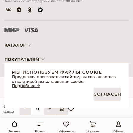
Технический чат поддержки: пн-пт с 9:00 до 18:00
КАТАЛОГ
ПОКУПАТЕЛЯМ
МЫ ИСПОЛЬЗУЕМ ФАЙЛЫ COOKIE
Продолжая пользоваться сайтом, вы соглашаетесь
с политикой использования cookie.
© 2026 «Модерн»— Косметика и оборудование для профессионалов
Подробнее →
Создание сайтов
Политика обработки персональных данных
СОГЛАСЕН
Пользовательское соглашение
Публичная оферта интернет-магазина для розничных покупателей
Публичная оферта интернет-магазина для профессиональных участников
640 ₽
рынка
-
+
Согласие на обработку персональных данных
980 ₽
Реквизиты
Главная
Каталог
Избранное
Корзина
Кабинет