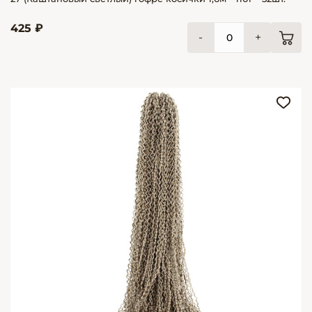
425 ₽
-
+