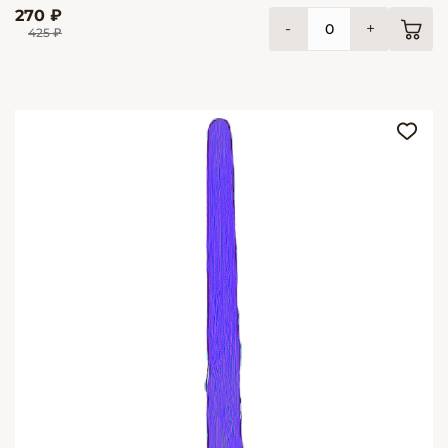
270 ₽
-
+
425 ₽