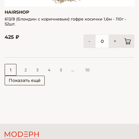
HAIRSHOP
613/8 (Блондин с коричневым) гофре косички 1,6м - 110г -
52шт.
425 ₽
-
+
1
2
3
4
5
...
10
Показать ещё