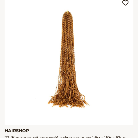
HAIRSHOP
27 (Каштановый светлый) гофре косички 1,6м - 110г - 52шт.