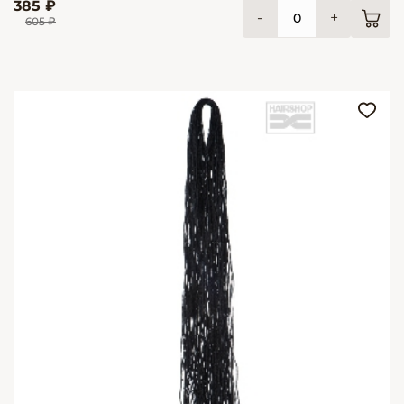
385 ₽
-
+
605 ₽