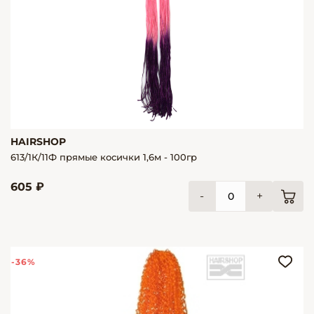
HAIRSHOP
613/1К/11Ф прямые косички 1,6м - 100гр
605 ₽
-
+
-36%