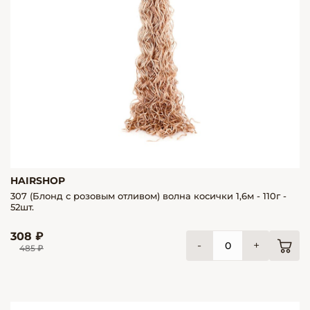
HAIRSHOP
307 (Блонд с розовым отливом) волна косички 1,6м - 110г -
52шт.
308 ₽
-
+
485 ₽