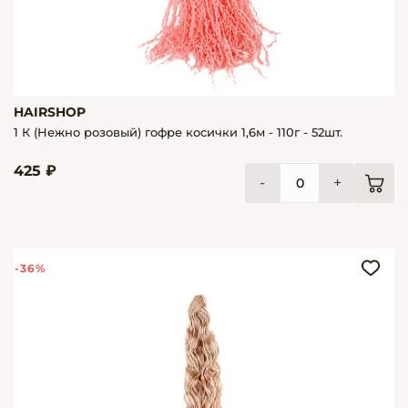
HAIRSHOP
1 К (Нежно розовый) гофре косички 1,6м - 110г - 52шт.
425 ₽
-
+
-36%