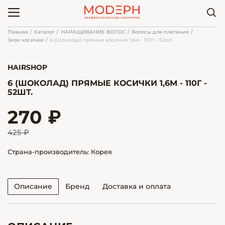
Главная
Каталог
НАРАЩИВАНИЕ ВОЛОС
Волосы для плетения
Зизи косички
6 (Шоколад) прямые косички 1,6м - 110г - 52шт.
HAIRSHOP
6 (ШОКОЛАД) ПРЯМЫЕ КОСИЧКИ 1,6М - 110Г -
52ШТ.
270 ₽
425 ₽
Страна-производитель: Корея
Описание
Бренд
Доставка и оплата