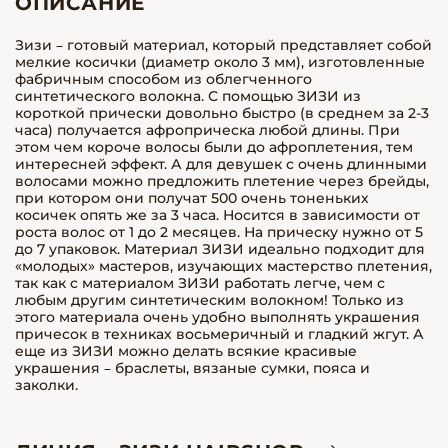
ОПИСАНИЕ
Зизи – готовый материал, который представляет собой
мелкие косички (диаметр около 3 мм), изготовленные
фабричным способом из облегченного
синтетического волокна. С помощью ЗИЗИ из
короткой прически довольно быстро (в среднем за 2-3
часа) получается афроприческа любой длины. При
этом чем короче волосы были до афроплетения, тем
интересней эффект. А для девушек с очень длинными
волосами можно предложить плетение через брейды,
при котором они получат 500 очень тоненьких
косичек опять же за 3 часа. Носится в зависимости от
роста волос от 1 до 2 месяцев. На прическу нужно от 5
до 7 упаковок. Материал ЗИЗИ идеально подходит для
«молодых» мастеров, изучающих мастерство плетения,
так как с материалом ЗИЗИ работать легче, чем с
любым другим синтетическим волокном! Только из
этого материала очень удобно выполнять украшения
причесок в техниках восьмеричный и гладкий жгут. А
еще из ЗИЗИ можно делать всякие красивые
украшения – браслеты, вязаные сумки, пояса и
заколки.