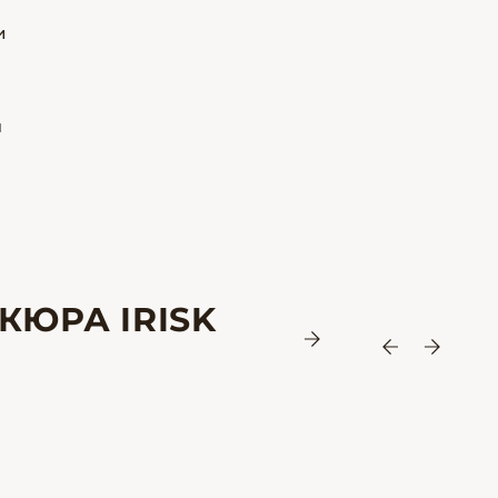
и
м
ы
КЮРА IRISK